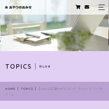
HOME
ABOUT US
PRODUCTS
STORY
STAFF
TOPICS
おしらせ
TOPICS
INFORMATION
HOME
TOPICS
【radio】広島FM「ヒロシマ ウィメンズ ハーモ
ニー」
卸販売について