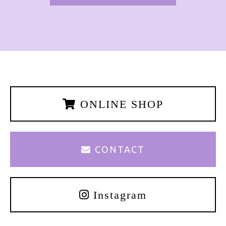
所、電話番号、連絡先その他の記述等により
特定の個人を識別できる情報を指します。
プライバシー情報のうち「履歴情報及び特性
情報」とは、上記に定める「個人情報」以外
のものをいい、ご利用いただいたサービスや
ご購入いただいた商品、ご覧になったページ
や広告の履歴、ユーザーが検索された検索キ
ーワード、ご利用日時、ご利用の方法、ご利
用環境、郵便番号や性別、職業、年齢、ユー
ONLINE SHOP
ザーのIPアドレス、クッキー情報、位置情
報、端末の個体識別情報などを指します。
CONTACT
第2条（プライバシー情報の収集方法）
当社は、ユーザーが利用登録をする際に氏
名、生年月日、住所、電話番号、メールアド
Instagram
レス、銀行口座番号、クレジットカード番
号、運転免許証番号などの個人情報をお尋ね
することがあります。また、ユーザーと提携
先などとの間でなされたユーザーの個人情報