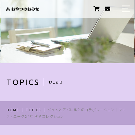
HOME
ABOUT US
PRODUCTS
STORY
STAFF
TOPICS
おしらせ
TOPICS
INFORMATION
HOME
TOPICS
ジャムとアパレルとのコラボレーション｜マル
ティニーク24年秋冬コレクション
卸販売について