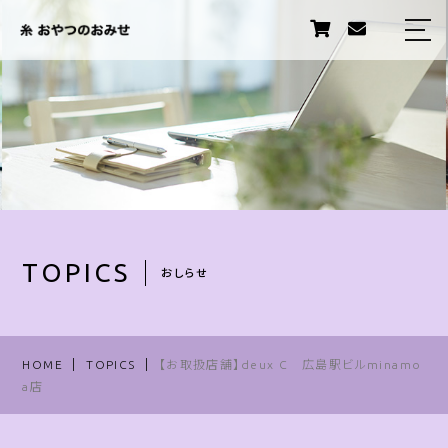
HOME
ABOUT US
PRODUCTS
STORY
STAFF
TOPICS
おしらせ
TOPICS
INFORMATION
HOME
TOPICS
【お取扱店舗】deux C 広島駅ビルminamo
a店
卸販売について